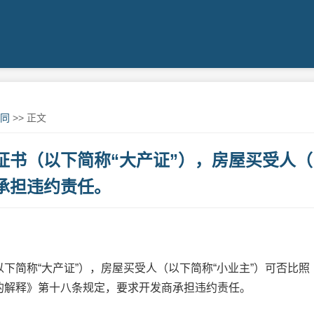
同
>> 正文
证书（以下简称“大产证”），房屋买受人（
承担违约责任。
下简称“大产证”），房屋买受人（以下简称“小业主”）可否比照
的解释》第十八条规定，要求开发商承担违约责任。