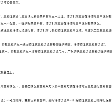
估价师协会备案。
的，房屋征收部门应当请无利害关系的第三人见证，估价机构应当在评估报告中说明有
承租人不配合、不提供相关资料的，估价机构应当在评估报告中说明有关情况。
，致使房屋评估无法进行的，估价机构可参照被征收房屋同区域、同建筑类型的房屋进
、公有房屋承租人确定被征收房屋价值的补偿提供依据，评估被征收房屋的价值
”
。
征收人、公有房屋承租人计算被征收房屋价值与用于产权调换房屋价值的差价提供依
定公告之日。
正常交易情况下，由熟悉情况的交易双方以公平交易方式在评估时点自愿进行交易的金
价值；不考虑抵押、查封因素的影响，是指评估价值中不扣除被征收房屋已抵押担保的