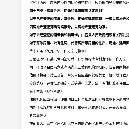
房屋征收部门应当向受托的估价机构提供征收范围内经公布的房
第十四条（房屋性质、用途和建筑面积认定原则）
对于已经登记的房屋，其性质、用途和建筑面积，一般以房地产
明房地产登记簿确有错误外，以房地产登记簿为准。
对于未经登记的建筑物和构筑物，由区县人民政府组织有关部门
对于落政房屋、公有住房、代管房产等房屋的性质、用途、建筑
第十五条（制定评估工作方案与协调）
房屋征收评估委托合同签订后，估价机构应当制定评估工作方案
同一征收项目由两家或者两家以上估价机构承担的，应当共同协
估价师协会网站上公告。牵头单位应当组织相关估价机构就评估
参数选取、评估结果确定方式等进行沟通，统一评估标准和评估
第十六条（现场查勘）
估价机构应当指派与评估项目工作量相适应的足够数量的注册房
内外部状况的照片等影像资料，做好实地查勘记录，并妥善保管
者盖章确认。
被征收人、公有房屋承租人应当协助注册房地产估价师对被征收