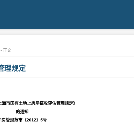
> 正文
管理规定
上海市国有土地上房屋征收评估管理规定》
的通知
2012
5
沪房管规范市〔
〕
号