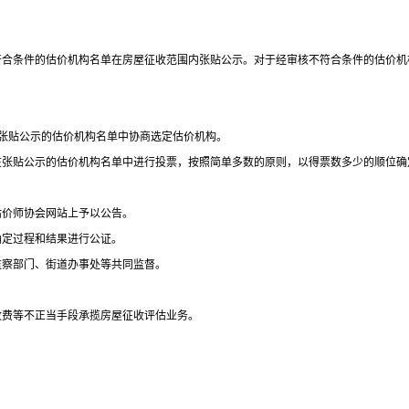
符合条件的估价机构名单在房屋征收范围内张贴公示。对于经审核不符合条件的估价机
张贴公示的估价机构名单中协商选定估价机构。
在张贴公示的估价机构名单中进行投票，按照简单多数的原则，以得票数多少的顺位确
估价师协会网站上予以公告。
确定过程和结果进行公证。
监察部门、街道办事处等共同监督。
收费等不正当手段承揽房屋征收评估业务。