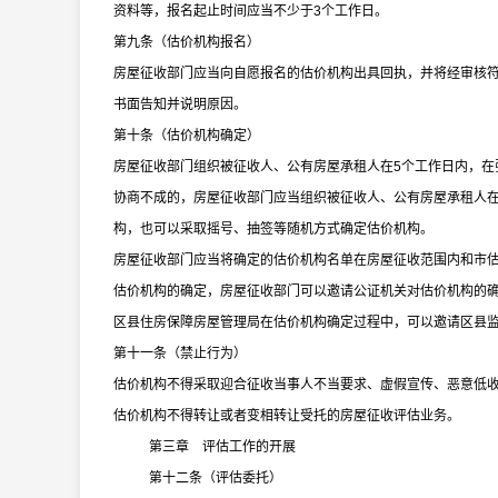
资料等，报名起止时间应当不少于
3
个工作日。
第九条（估价机构报名）
房屋征收部门应当向自愿报名的估价机构出具回执，并将经审核
书面告知并说明原因。
第十条（估价机构确定）
房屋征收部门组织被征收人、公有房屋承租人在
5
个工作日内，在
协商不成的，房屋征收部门应当组织被征收人、公有房屋承租人
构，也可以采取摇号、抽签等随机方式确定估价机构。
房屋征收部门应当将确定的估价机构名单在房屋征收范围内和市
估价机构的确定，房屋征收部门可以邀请公证机关对估价机构的
区县住房保障房屋管理局在估价机构确定过程中，可以邀请区县
第十一条（禁止行为）
估价机构不得采取迎合征收当事人不当要求、虚假宣传、恶意低
估价机构不得转让或者变相转让受托的房屋征收评估业务。
第三章 评估工作的开展
第十二条（评估委托）