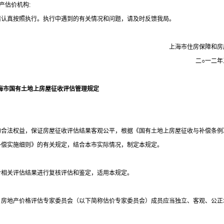
产估价机构
:
请认真按照执行。执行中遇到的有关情况和问题，请及时反馈我局。
上海市住房保障和房
二
○
一二年
海市国有土地上房屋征收评估管理规定
的合法权益，保证房屋征收评估结果客观公平，根据《国有土地上房屋征收与补偿条例
补偿实施细则》的有关规定，结合本市实际情况，制定本规定。
对相关评估结果进行复核评估和鉴定，适用本规定。
、房地产价格评估专家委员会（以下简称估价专家委员会）成员应当独立、客观、公正