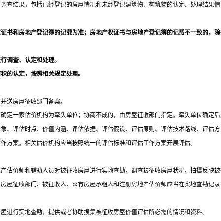
屋调查结果，包括已经登记的房屋情况和未经登记建筑物、构筑物的认定、处理结果情
权证书和房地产登记簿的记载为准；房地产权证书与房地产登记簿的记载不一致的，除
进行调查、认定和处理。
面积的认定，按照相关规定处理。
，并送房屋征收部门备案。
商确定一家估价机构为牵头单位；协商不成的，由房屋征收部门指定。牵头单位确定后
对象、评估时点、价值内涵、评估依据、评估假设、评估原则、评估技术路线、评估方
工作方案。相关估价机构应当按照统一的评估标准和评估工作方案开展评估。
地产估价师和辅助人员对被征收房屋进行实地查勘，调查被征收房屋状况，拍摄反映被
。房屋征收部门、被征收人、公有房屋承租人和注册房地产估价师应当在实地查勘记录
房屋进行实地查勘，提供或者协助搜集被征收房屋价值评估所必需的情况和资料。