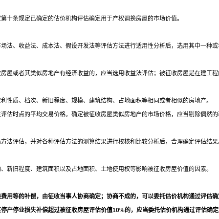
定第十条规定已确定的估价机构评估确定用于产权调换房屋的市场价值。
市场法、收益法、成本法、假设开发法等评估方法进行适用性分析后，选用其中一种或
收房屋或者其类似房地产有经济收益的，应当选用收益法评估；被征收房屋是在建工程
权利性质、档次、新旧程度、规模、建筑结构、占地面积等相同或者相似的房地产。
在评估时点的平均交易价格。确定被征收房屋类似房地产的市场价格，应当剔除偶然的
估方法评估，并对各种评估方法的测算结果进行校核和比较分析后，合理确定评估结果
构、新旧程度、建筑面积以及占地面积、土地使用权等影响被征收房屋价值的因素。
装费用等的补偿，由征收当事人协商确定；协商不成的，可以委托估价机构通过评估确
其停产停业损失补偿超过被征收房屋评估价值
10%
的，应当委托估价机构通过评估确定