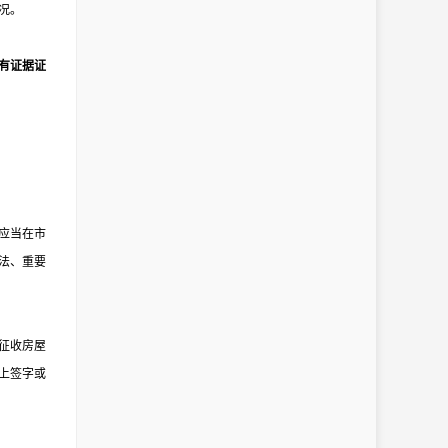
况。
有证据证
应当在市
法、重要
征收房屋
上签字或