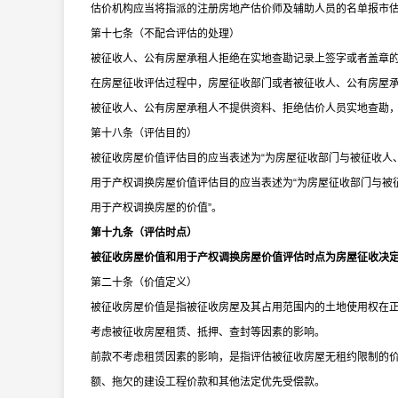
估价机构应当将指派的注册房地产估价师及辅助人员的名单报市
第十七条（不配合评估的处理）
被征收人、公有房屋承租人拒绝在实地查勘记录上签字或者盖章
在房屋征收评估过程中，房屋征收部门或者被征收人、公有房屋
被征收人、公有房屋承租人不提供资料、拒绝估价人员实地查勘
第十八条（评估目的）
被征收房屋价值评估目的应当表述为
“
为房屋征收部门与被征收人
用于产权调换房屋价值评估目的应当表述为
“
为房屋征收部门与被
用于产权调换房屋的价值
”
。
第十九条（评估时点）
被征收房屋价值和用于产权调换房屋价值评估时点为房屋征收决
第二十条（价值定义）
被征收房屋价值是指被征收房屋及其占用范围内的土地使用权在
考虑被征收房屋租赁、抵押、查封等因素的影响。
前款不考虑租赁因素的影响，是指评估被征收房屋无租约限制的
额、拖欠的建设工程价款和其他法定优先受偿款。